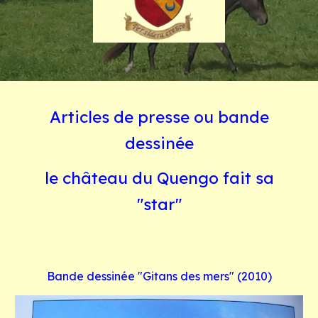
Articles de presse ou bande
dessinée
le château du Quengo fait sa
"star"
Bande dessinée "Gitans des mers" (2010)